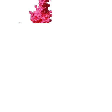
Layered Rabbit Doll
Colored marble sand, High-density styrofoam,
Metal leaf, Stainless steel, Acrylic gouache,
Polyester
粒状着色大理石, 高密度発泡スチロール, 箔, ステン
レススチール,
アクリルガッシュ,
真鍮, ポリエステ
ル
W310 × H580 × D310mm
Dec, 2015