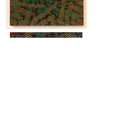
不可視の渦
Invisible whirl
Acrylic on board
アクリル,
粒状着色大理石